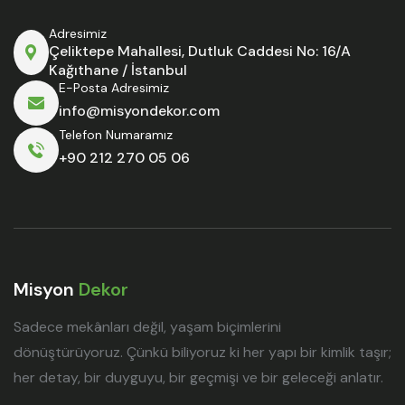
Adresimiz
Çeliktepe Mahallesi, Dutluk Caddesi No: 16/A
Kağıthane / İstanbul
E-Posta Adresimiz
info@misyondekor.com
Telefon Numaramız
+90 212 270 05 06
Misyon
Dekor
Sadece mekânları değil, yaşam biçimlerini
dönüştürüyoruz. Çünkü biliyoruz ki her yapı bir kimlik taşır;
her detay, bir duyguyu, bir geçmişi ve bir geleceği anlatır.